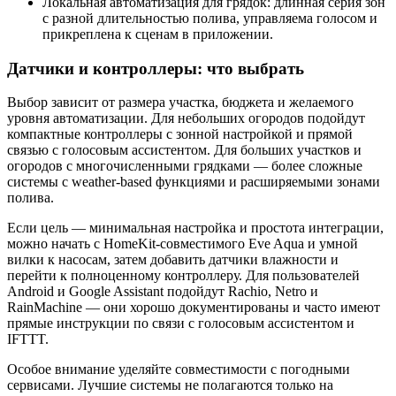
Локальная автоматизация для грядок: длинная серия зон
с разной длительностью полива, управляема голосом и
прикреплена к сценам в приложении.
Датчики и контроллеры: что выбрать
Выбор зависит от размера участка, бюджета и желаемого
уровня автоматизации. Для небольших огородов подойдут
компактные контроллеры с зонной настройкой и прямой
связью с голосовым ассистентом. Для больших участков и
огородов с многочисленными грядками — более сложные
системы с weather-based функциями и расширяемыми зонами
полива.
Если цель — минимальная настройка и простота интеграции,
можно начать с HomeKit‑совместимого Eve Aqua и умной
вилки к насосам, затем добавить датчики влажности и
перейти к полноценному контроллеру. Для пользователей
Android и Google Assistant подойдут Rachio, Netro и
RainMachine — они хорошо документированы и часто имеют
прямые инструкции по связи с голосовым ассистентом и
IFTTT.
Особое внимание уделяйте совместимости с погодными
сервисами. Лучшие системы не полагаются только на