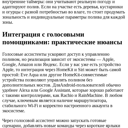
внутренние таймеры: они учитывают реальную погоду и
адаптируют полив. Если на участке есть деревья, кустарники
и огурцы с разной потребностью во влаге, то стоит продумать
зональность и индивидуальные параметры полива для каждой
зоны.
Интеграция с голосовыми
помощниками: практические нюансы
Голосовые ассистенты ускоряют доступ к управлению
поливом, но реализация зависит от экосистемы — Apple,
Google, Amazon или Яндекс. Если у вас уже есть устройство
Apple, то интеграция через HomeKit и Siri может быть самой
простой: Eve Aqua или другие HomeKit‑совместимые
устройства позволяют управлять поливом без
дополнительных мостов. ДляAndroid‑пользователей обычно
удобнее Alexa или Google Assistant, которые хорошо работают
с такими контроллерами, как Rachio и RainMachine. В любом
случае, ключевым является наличие маршрутизатора,
стабильного Wi‑Fi и корректно настроенного аккаунта в
экосистеме.
Через голосовой ассистент можно запускать готовые
сценарии, добавлять новые команды через короткие ярлыки