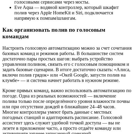
голосовыми сервисами через мосты.
Eve Aqua — водяной контроллер, который шкафит
полив через Apple HomeKit и Siri, подключается
напрямую к помпам/шлангам.
Как организовать полив по голосовым
командам
Настроить голосовую автоматизацию можно за счет сочетания
базовых команд и режимов работы. В большинстве систем
достаточно пары простых шагов: выбрать устройство
управления поливом, связать его с голосовым помощником и
задать базовые сценарии. В итоге достаточно сказать: «Алиса,
включи полив грядок» или «Окей Google, запусти полив на
клумбе» — и система начнет работать в нужном режиме.
Кроме прямых команд, важно использовать автоматизацию по
погоде. Одна из реальных возможностей — включение
полива только после определённого уровня влажности почвы
или при отсутствии дождей в ближайшие 24–48 часов.
Многие контроллеры умеют брать данные с местных
погодных станций и адаптировать расписание. Голосовой
ассистент здесь служит удобной точкой доступа — вы не
лезете в приложение часто, а просто отдаёте команду или
активируете заранее записанный сценарий.