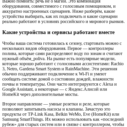
Важно помнить: речь не о магии. Это комбинация
оборудования, совместимого с голосовым помощником, и
аккуратно настроенных сценариев. Ниже разберём, какие
устройства выбирать, как их подключать и какие сценарии
реально работают в условиях российского и мирового рынков.
Какие устройства и сервисы работают вместе
Чтобы ваша система готовилась к сезону, стартовать можно с
нескольких видов оборудования. Первое — контроллеры
полива, которые сами распределяют воду по зонам и считают
нужный объём_poliva. На рынке есть популярные модели,
которые хорошо работают с голосовыми ассистентами: Rachio
3, Netro, Gardena Smart System и RainMachine. Эти решения
обычно поддерживают подключение к Wi‑Fi и умеют
сообщать системе домой о состоянии дождей, влажности
почвы и температуры. Они часто интегрируются с Alexa и
Google Assistant, а некоторые — с Яндекс.Алисой или
HomeKit через дополнительные мосты.
Второе направление — умные розетки и реле, которые
позволяют запитывать насосы и клапаны. Зачастую это
продукты от TP-Link Kasa, Belkin WeMo, Eve (HomeKit) или
Samsung SmartThings. Их можно использовать как «последний
рубеж» для старых систем или в связке с контроллером, чтобы