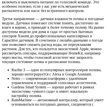
включать и выключать питание по голосовой команде. Это
особенно полезно, если у вас уже есть механический
распылитель или насос без встроенного контроля.
Третье направление — датчики влажности почвы и погодные
модули. Датчики помогают системе понять, достаточно ли
влаги в корнях, и приводят к более точному поливу. На рынке
доступны модели для дома и сада: от простых бытовых
сенсоров Xiaomi до профессиональных капиллярных и
Capacitive датчиков. В сочетании с онлайн-данными о погоде
они позволяют снизить расход воды, не переувлажняя
растения. Для тех, кто пользуется экосистемой Apple, можно
рассмотреть сенсоры, поддерживающие HomeKit, например
через мосты, чтобы голосовой ассистент мог запросить
текущее состояние почвы и расписание полива.
Rachio 3 — один из популярных контроллеров полива,
хорошо интегрируется с Alexa и Google Assistant.
Netro — современная платформа с удалённым
управлением и поддержкой голосовых ассистентов.
Gardena Smart System — хорошо работает в рамках
экосистемы «умного сада» и имеет локальную
настройку полива.
RainMachine — автономный контроллер, который умеет
основываться на погодных данных, соединяется с