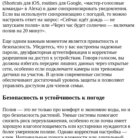
(Shortcuts для iOS, routines для Google, «мастер-голосовые
команды» в Alexa) и даже синхронизировать уведомления.
Если вы используете синхронизацию с погодой, то можно
настроить ответ на запрос: «Сейчас идёт дождь — не
запускаем полив» или «Через час будет солнечно — включаем
полив на 20 минут».
Еще одним важным моментом является приватность и
безопасность. Убедитесь, что у вас настроены надежные
пароли, двухфакторная аутентификация и корректные
разрешения на доступ к устройствам. Говоря голосом, вы
должны избегать передачи лишних данных через открытые
сети, особенно если подключаете камеры или тревожные
датчики на участок. В целом современные системы
обеспечивают достаточный уровень защиты и позволяют
управлять доступом для членов семьи.
Безопасность и устойчивость к погоде
Полив — это не только про комфорт и экономию воды, но и
про безопасность растений. Умные системы помогают
снизить риск переувлажнения, особенно если почва имеет
хорошую влагопоглощаемость или кустарники нуждаются в
более умеренном поливе. Однако корректная настройка —
ключ. Неправильные пороги влажности или длительный