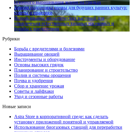
сезонного выращивания зелени на грядках
Зимняя подготовка почвы для будущих ранних культур:
советы и практики
Использование ароматических растений для
привлечения естественных хищных насекомых и
борьбы с вредителями
Рубрики
Борьба с вредителями и болезнями
Выращивание овощей
Инструменты и оборудование
Основы высоких грядок
Планирование и строительство
Полив и системы орошения
Почва и удобрения
Сбор и хранение урожая
Советы и лайфхаки
Уход и сезонные работы
Новые записи
Astra Store в корпоративной среде: как сделать
установку приложений понятной и управляемой
Использование биогазовых станций для переработки