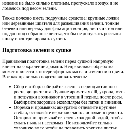
изделие не было сильно плотным, пропускало воздух и не
ломалось под весом зелени.
Также полезно иметь подручные средства: крупные ложки
или деревянные шпателя для развешивания зелени, тонкие
бечёвки или верёвку для фиксации концов, чистый стол или
поддон под собранные листья, чтобы не допускать россыпи
внизу и контролировать сухость.
Подготовка зелени к сушке
Правильная подготовка зелени перед сушкой напрямую
влияет на сохранение аромата. Неправильная обработка
может привести к потере эфирных масел и изменению цвета.
Вот как правильно подготавливать зелень:
Сбор и отбор: собирайте зелень в период активного
роста, до цветения. Лучшие ароматы у dill, укропа, мяты
и петрушки возникают в утренний период после росы.
Выбирайте здоровые экземпляры без пятен и гниения.
Обрезка и промывка: аккуратно отделяйте крупные
стебли, оставляйте верхнюю часть листьями в целости.
Осторожно промывайте зелень холодной водой, чтобы
смыть пыль и насекомых. Не используйте сильно
холодную воду, чтобы не повредить хрупкие листья.