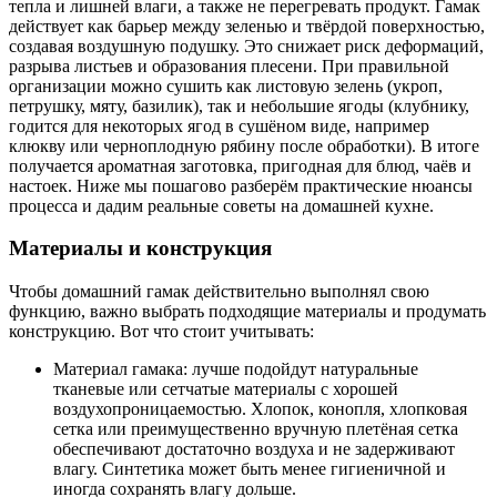
тепла и лишней влаги, а также не перегревать продукт. Гамак
действует как барьер между зеленью и твёрдой поверхностью,
создавая воздушную подушку. Это снижает риск деформаций,
разрыва листьев и образования плесени. При правильной
организации можно сушить как листовую зелень (укроп,
петрушку, мяту, базилик), так и небольшие ягоды (клубнику,
годится для некоторых ягод в сушёном виде, например
клюкву или черноплодную рябину после обработки). В итоге
получается ароматная заготовка, пригодная для блюд, чаёв и
настоек. Ниже мы пошагово разберём практические нюансы
процесса и дадим реальные советы на домашней кухне.
Материалы и конструкция
Чтобы домашний гамак действительно выполнял свою
функцию, важно выбрать подходящие материалы и продумать
конструкцию. Вот что стоит учитывать:
Материал гамака: лучше подойдут натуральные
тканевые или сетчатые материалы с хорошей
воздухопроницаемостью. Хлопок, конопля, хлопковая
сетка или преимущественно вручную плетёная сетка
обеспечивают достаточно воздуха и не задерживают
влагу. Синтетика может быть менее гигиеничной и
иногда сохранять влагу дольше.