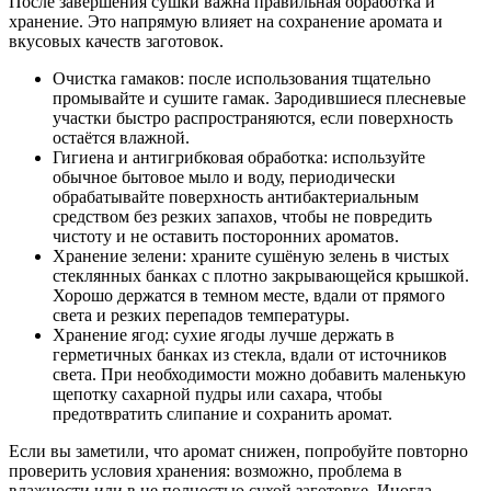
После завершения сушки важна правильная обработка и
хранение. Это напрямую влияет на сохранение аромата и
вкусовых качеств заготовок.
Очистка гамаков: после использования тщательно
промывайте и сушите гамак. Зародившиеся плесневые
участки быстро распространяются, если поверхность
остаётся влажной.
Гигиена и антигрибковая обработка: используйте
обычное бытовое мыло и воду, периодически
обрабатывайте поверхность антибактериальным
средством без резких запахов, чтобы не повредить
чистоту и не оставить посторонних ароматов.
Хранение зелени: храните сушёную зелень в чистых
стеклянных банках с плотно закрывающейся крышкой.
Хорошо держатся в темном месте, вдали от прямого
света и резких перепадов температуры.
Хранение ягод: сухие ягоды лучше держать в
герметичных банках из стекла, вдали от источников
света. При необходимости можно добавить маленькую
щепотку сахарной пудры или сахара, чтобы
предотвратить слипание и сохранить аромат.
Если вы заметили, что аромат снижен, попробуйте повторно
проверить условия хранения: возможно, проблема в
влажности или в не полностью сухой заготовке. Иногда