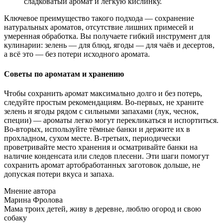
сладковатый аромат и легкую кислинку.
Ключевое преимущество такого подхода — сохранение
натуральных ароматов, отсутствие лишних примесей и
умеренная обработка. Вы получаете гибкий инструмент для
кулинарии: зелень — для блюд, ягоды — для чаёв и десертов,
а всё это — без потери исходного аромата.
Советы по ароматам и хранению
Чтобы сохранить аромат максимально долго и без потерь,
следуйте простым рекомендациям. Во-первых, не храните
зелень и ягоды рядом с сильными запахами (лук, чеснок,
специи) — ароматы легко могут перекликаться и испортиться.
Во-вторых, используйте тёмные банки и держите их в
прохладном, сухом месте. В-третьих, периодически
проветривайте место хранения и осматривайте банки на
наличие конденсата или следов плесени. Эти шаги помогут
сохранить аромат артобработанных заготовок дольше, не
допуская потери вкуса и запаха.
Мнение автора
Марина Фролова
Мама троих детей, живу в деревне, люблю огород и свою
собаку