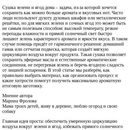
Сушка зелени и ягод дома – задача, из-за которой хочется
сохранить как можно больше аромата и вкусовых нот. Часто
люди используют духоту духовых шкафов или металлические
решётки, но для мягких зелени и сочных ягод это может быть
не самым полезным способом: высокий температу, резкие
перепады влажности и прямой солнечный свет быстро
лишают зелень характерного аромата и яркости вкуса. В таком
случае помощь придёт от гармоничного решения: домашний
гамак или сетчатая подвеска, которая создаёт мягкую
циркуляцию воздуха вокруг продукта. Такая сушка позволяет
сохранить эфирные масла и естественные ароматические
соединения, не перегревая зелень и беречь ягодную сладость
от лишней испарения. В этой статье мы разберём, как
правильно выбрать материал, как организовать процесс и
какие хитрости помогут получить максимально ароматную
итоговую заготовку.
Мнение автора
Марина Фролова
Мама троих детей, живу в деревне, люблю огород и свою
собаку
Главная идея проста: обеспечить умеренную циркуляцию
воздуха вокруг зелени и ягод, избежать прямого солнечного