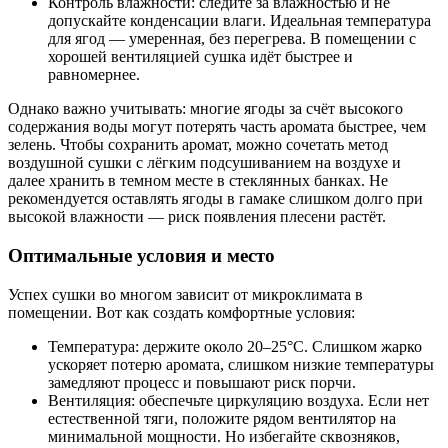
Контроль влажности: следите за влажностью и не
допускайте конденсации влаги. Идеальная температура
для ягод — умеренная, без перегрева. В помещении с
хорошей вентиляцией сушка идёт быстрее и
равномернее.
Однако важно учитывать: многие ягоды за счёт высокого
содержания воды могут потерять часть аромата быстрее, чем
зелень. Чтобы сохранить аромат, можно сочетать метод
воздушной сушки с лёгким подсушиванием на воздухе и
далее хранить в темном месте в стеклянных банках. Не
рекомендуется оставлять ягоды в гамаке слишком долго при
высокой влажности — риск появления плесени растёт.
Оптимальные условия и место
Успех сушки во многом зависит от микроклимата в
помещении. Вот как создать комфортные условия:
Температура: держите около 20–25°C. Слишком жарко
ускоряет потерю аромата, слишком низкие температуры
замедляют процесс и повышают риск порчи.
Вентиляция: обеспечьте циркуляцию воздуха. Если нет
естественной тяги, положите рядом вентилятор на
минимальной мощности. Но избегайте сквозняков,