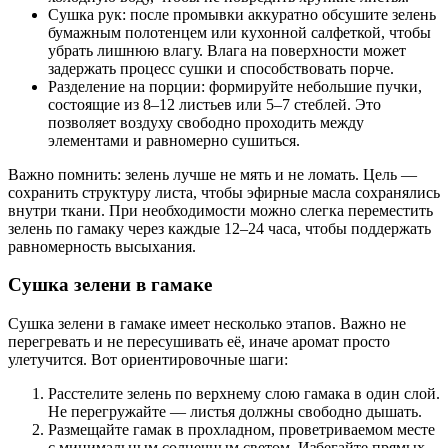
Сушка рук: после промывки аккуратно обсушите зелень
бумажным полотенцем или кухонной салфеткой, чтобы
убрать лишнюю влагу. Влага на поверхности может
задержать процесс сушки и способствовать порче.
Разделение на порции: формируйте небольшие пучки,
состоящие из 8–12 листьев или 5–7 стеблей. Это
позволяет воздуху свободно проходить между
элементами и равномерно сушиться.
Важно помнить: зелень лучше не мять и не ломать. Цель —
сохранить структуру листа, чтобы эфирные масла сохранялись
внутри ткани. При необходимости можно слегка переместить
зелень по гамаку через каждые 12–24 часа, чтобы поддержать
равномерность высыхания.
Сушка зелени в гамаке
Сушка зелени в гамаке имеет несколько этапов. Важно не
перегревать и не пересушивать её, иначе аромат просто
улетучится. Вот ориентировочные шаги:
Расстелите зелень по верхнему слою гамака в один слой.
Не перегружайте — листья должны свободно дышать.
Размещайте гамак в прохладном, проветриваемом месте
с минимальным солнечным светом. Избегайте прямых