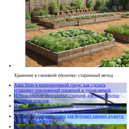
Хранение в глиняной оболочке: старинный метод
Astra Store в корпоративной среде: как сделать
установку приложений понятной и управляемой
Использование биогазовых станций для переработки
пищевых отходов
Использование настольных гидропонных систем для
сезонного выращивания зелени на грядках
Зимняя подготовка почвы для будущих ранних культур:
советы и практики
Использование ароматических растений для