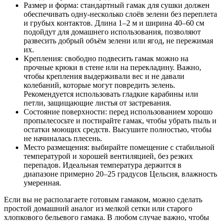
Размер и форма: стандартный гамак для сушки должен
обеспечивать одну-несколько слоёв зелени без переплета
и грубых контактов. Длина 1–2 м и ширина 40–60 см
подойдут для домашнего использования, позволяют
развесить добрый объём зелени или ягод, не пережимая
их.
Крепления: свободно подвесить гамак можно на
прочные крюки в стене или на перекладину. Важно,
чтобы крепления выдерживали вес и не давали
колебаний, которые могут повредить зелень.
Рекомендуется использовать гладкие карабины или
петли, защищающие листья от застревания.
Состояние поверхности: перед использованием хорошо
пропылесосьте и постирайте гамак, чтобы убрать пыль и
остатки моющих средств. Высушите полностью, чтобы
не начиналась плесень.
Место размещения: выбирайте помещение с стабильной
температурой и хорошей вентиляцией, без резких
перепадов. Идеальная температура держится в
диапазоне примерно 20–25 градусов Цельсия, влажность
умеренная.
Если вы не располагаете готовым гамаком, можно сделать
простой домашний аналог из мелкой сетки или старого
хлопкового бельевого гамака. В любом случае важно, чтобы