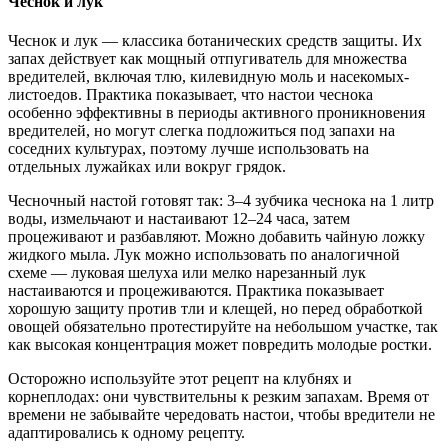
Чеснок и лук
Чеснок и лук — классика ботанических средств защиты. Их
запах действует как мощный отпугиватель для множества
вредителей, включая тлю, килевидную моль и насекомых-
листоедов. Практика показывает, что настои чеснока
особенно эффективны в периоды активного проникновения
вредителей, но могут слегка подложиться под запахи на
соседних культурах, поэтому лучше использовать на
отдельных лужайках или вокруг грядок.
Чесночный настой готовят так: 3–4 зубчика чеснока на 1 литр
воды, измельчают и настаивают 12–24 часа, затем
процеживают и разбавляют. Можно добавить чайную ложку
жидкого мыла. Лук можно использовать по аналогичной
схеме — луковая шелуха или мелко нарезанный лук
настаиваются и процеживаются. Практика показывает
хорошую защиту против тли и клещей, но перед обработкой
овощей обязательно протестируйте на небольшом участке, так
как высокая концентрация может повредить молодые ростки.
Осторожно используйте этот рецепт на клубнях и
корнеплодах: они чувствительны к резким запахам. Время от
времени не забывайте чередовать настои, чтобы вредители не
адаптировались к одному рецепту.