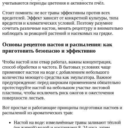
учитываются периоды цветения и активности пчёл.
Стоит помнить: не все травы эффективны против всех
вредителей. Эффект зависит от конкретной культуры, типа
вредителя и климатических условий. Поэтому разумнее
сочетать различные настои, менять рецептуру и внимательно
наблюдать за реакцией растений и насекомых на грядке.
Основы рецептов настоя и распыления: как
приготовить безопасно и эффективно
Чтобы настой или отвар работал, важны концентрация,
способ обработки и частота. В бытовых условиях чаще
применяют настои на воде с добавлением небольшого
количества моющего средства как эмульгатора. Важное
предупреждение: перед широким применением обязательно
протестируйте настой на небольшом участке листовой
пластины, чтобы исключить риск ожогов и ожесточения
поверхности листьев.
Вот простые и работающие принципы подготовки настоев и
распылений из ароматических трав:
Настой на воде: измельчённые травы заливают тёплой
(не жаркой) водой и настаивают 8–24 часа, затем