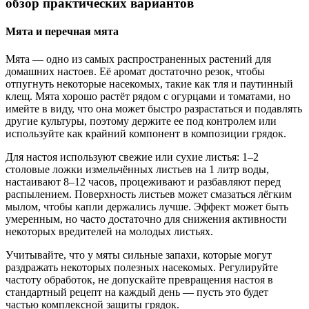
обзор практических вариантов
Мята и перечная мята
Мята — одно из самых распространенных растений для
домашних настоев. Её аромат достаточно резок, чтобы
отпугнуть некоторые насекомых, такие как тля и паутинный
клещ. Мята хорошо растёт рядом с огурцами и томатами, но
имейте в виду, что она может быстро разрастаться и подавлять
другие культуры, поэтому держите ее под контролем или
используйте как крайний компонент в композиции грядок.
Для настоя используют свежие или сухие листья: 1–2
столовые ложки измельчённых листьев на 1 литр воды,
настаивают 8–12 часов, процеживают и разбавляют перед
распылением. Поверхность листьев может смазаться лёгким
мылом, чтобы капли держались лучше. Эффект может быть
умеренным, но часто достаточно для снижения активности
некоторых вредителей на молодых листьях.
Учитывайте, что у мяты сильные запахи, которые могут
раздражать некоторых полезных насекомых. Регулируйте
частоту обработок, не допускайте превращения настоя в
стандартный рецепт на каждый день — пусть это будет
частью комплексной защиты грядок.