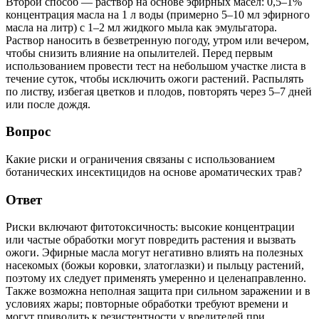
Второй способ — раствор на основе эфирных масел: 0,5–1%
концентрация масла на 1 л воды (примерно 5–10 мл эфирного
масла на литр) с 1–2 мл жидкого мыла как эмульгатора.
Раствор наносить в безветренную погоду, утром или вечером,
чтобы снизить влияние на опылителей. Перед первым
использованием провести тест на небольшом участке листа в
течение суток, чтобы исключить ожоги растений. Распылять
по листву, избегая цветков и плодов, повторять через 5–7 дней
или после дождя.
Вопрос
Какие риски и ограничения связаны с использованием
ботанических инсектицидов на основе ароматических трав?
Ответ
Риски включают фитотоксичность: высокие концентрации
или частые обработки могут повредить растения и вызвать
ожоги. Эфирные масла могут негативно влиять на полезных
насекомых (божьи коровки, златоглазки) и пыльцу растений,
поэтому их следует применять умеренно и целенаправленно.
Также возможна неполная защита при сильном заражении и в
условиях жары; повторные обработки требуют времени и
могут приводить к резистентности у вредителей при