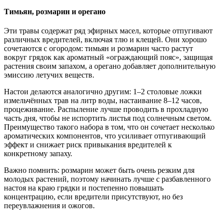
Тимьян, розмарин и орегано
Эти травы содержат ряд эфирных масел, которые отпугивают
различных вредителей, включая тлю и клещей. Они хорошо
сочетаются с огородом: тимьян и розмарин часто растут
вокруг грядок как ароматный «ограждающий пояс», защищая
растения своим запахом, а орегано добавляет дополнительную
эмиссию летучих веществ.
Настои делаются аналогично другим: 1–2 столовые ложки
измельчённых трав на литр воды, настаивание 8–12 часов,
процеживание. Распыление лучше проводить в прохладную
часть дня, чтобы не испортить листья под солнечным светом.
Преимущество такого набора в том, что он сочетает несколько
ароматических компонентов, что усиливает отпугивающий
эффект и снижает риск привыкания вредителей к
конкретному запаху.
Важно помнить: розмарин может быть очень резким для
молодых растений, поэтому начинать лучше с разбавленного
настоя на краю грядки и постепенно повышать
концентрацию, если вредители присутствуют, но без
переувлажнения и ожогов.