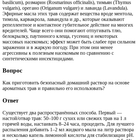
basilicum), розмарин (Rosmarinus officinalis), тимьян (Thymus
vulgaris), орегано (Origanum vulgare) и лаванда (Lavandula).
Эфирные масла этих трав содержат вещества вроде ментола,
тимола, карвакрола, лавандула и др., которые оказывают
репеллентное и контактное губительное действие на многих
вредителей. Чаще всего они помогают отпугивать тлю,
белокрылку, паутинного клеща, гусениц и некоторых
массовых насекомых; эффект может быть слабее при сильном
заражении и в жаркую погоду. При этом они менее
агрессивны к полезным насекомым по сравнению с
синтетическими инсектицидами.
Вопрос
Как приготовить безопасный домашний раствор на основе
ароматных трав и правильно его использовать?
Ответ
Существует два распространённых способа. Первый —
настой/отвар трав: 50–100 г сухих или свежих трав на 1 л
горячей воды, настаивать 8–24 часа, процедить. Для лучшего
распыления добавить 1–2 мл жидкого мыла на литр раствора
и несколько капель лимонной кислоты для стабилизации pH.