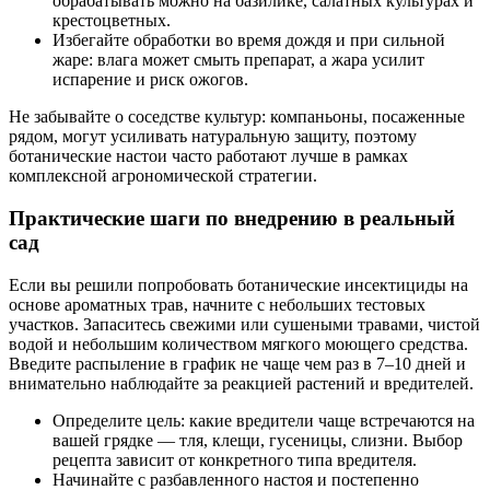
обрабатывать можно на базилике, салатных культурах и
крестоцветных.
Избегайте обработки во время дождя и при сильной
жаре: влага может смыть препарат, а жара усилит
испарение и риск ожогов.
Не забывайте о соседстве культур: компаньоны, посаженные
рядом, могут усиливать натуральную защиту, поэтому
ботанические настои часто работают лучше в рамках
комплексной агрономической стратегии.
Практические шаги по внедрению в реальный
сад
Если вы решили попробовать ботанические инсектициды на
основе ароматных трав, начните с небольших тестовых
участков. Запаситесь свежими или сушеными травами, чистой
водой и небольшим количеством мягкого моющего средства.
Введите распыление в график не чаще чем раз в 7–10 дней и
внимательно наблюдайте за реакцией растений и вредителей.
Определите цель: какие вредители чаще встречаются на
вашей грядке — тля, клещи, гусеницы, слизни. Выбор
рецепта зависит от конкретного типа вредителя.
Начинайте с разбавленного настоя и постепенно