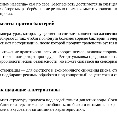
ным навсегда» сам по себе. Безопасность достигается за счёт це
м обзоре мы разберём, какие реально применяемые технологии п
просах.
ументы против бактерий
мпературах, которая существенно снижает количество жизнеспос
одбираются так, чтобы погибнуть болезнетворные бактерии и э
еняют пастеризацию, после которой продукт транспортируется в
чтожение практически всех микроорганизмов, включая споровые
автоклав или реторт-процедуры. Реторт-упаковка предполагает н
робиологической безопасности, но может сказаться на сенсорных
теризация — для быстрого и экономичного снижения риска, сте
о подбирают режимы обработки под конкретный рецепт сока и с
как щадящие альтернативы
омает структуру продукта под воздействием давления воды. Сок
ибают или теряют жизнеспособность, но белки и витамины сохра
важны вкусовые и витаминные характеристики.