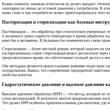
Важно помнить: никакая технология не делает продукт «безопас
санитарии на линии до условий хранения у потребителя. В это
ними стоят и как потребитель может ориентироваться в этих во
Пастеризация и стерилизация как базовые инстр
Пастеризация — это обработка при относительно умеренных те
и желаемого срока годности температура и время обработки п
качества и витамины. В большинстве коммерческих соков прим
Стерилизация — более жёсткий режим, который нацелен на уни
пастеризованных соков стерилизация может достигаться через 
продолжительное время, что обеспечивает полный доступ к мик
Обе методики являются краеугольными камнями индустрии: пас
холодильника. Важно, что современные предприятия тщательн
свойства напитка.
Гидростатическое давление и высокое давление 
Высокое давление обработки (HPP) — это метод, который не л
сотен мегапаскалей. В результате многие микроорганизмы пог
Это делает HPP особенно привлекательным для напитков, где 