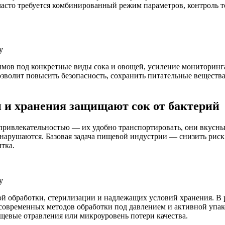
сто требуется комбинированный режим параметров, контроль те
у
имов под конкретные виды сока и овощей, усиление мониторин
зволит повысить безопасность, сохранить питательные вещества
 и хранения защищают сок от бактерий
привлекательностью — их удобно транспортировать, они вкусные
нарушаются. Базовая задача пищевой индустрии — снизить риск 
тка.
у
ой обработки, стерилизации и надлежащих условий хранения. В 
 современных методов обработки под давлением и активной упак
щевые отравления или микроуровень потери качества.