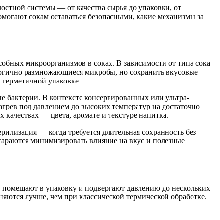
лостной системы — от качества сырья до упаковки, от
омогают сокам оставаться безопасными, какие механизмы за
обных микроорганизмов в соках. В зависимости от типа сока
нергично размножающиеся микробы, но сохранить вкусовые
 герметичной упаковке.
 бактерии. В контексте консервированных или ультра-
агрев под давлением до высоких температур на достаточно
 качествах — цвета, аромате и текстуре напитка.
рилизация — когда требуется длительная сохранность без
тараются минимизировать влияние на вкус и полезные
и помещают в упаковку и подвергают давлению до нескольких
няются лучше, чем при классической термической обработке.