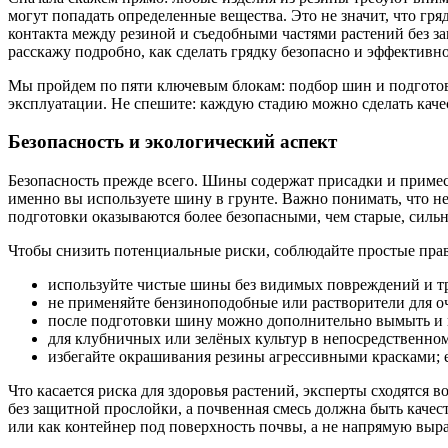
могут попадать определенные вещества. Это не значит, что гря
контакта между резиной и съедобными частями растений без з
расскажу подробно, как сделать грядку безопасно и эффективно
Мы пройдем по пяти ключевым блокам: подбор шин и подготовка
эксплуатации. Не спешите: каждую стадию можно сделать качес
Безопасность и экологический аспект
Безопасность прежде всего. Шины содержат присадки и примеси,
именно вы используете шину в грунте. Важно понимать, что н
подготовки оказываются более безопасными, чем старые, сильн
Чтобы снизить потенциальные риски, соблюдайте простые пра
используйте чистые шины без видимых повреждений и т
не применяйте бензиноподобные или растворители для о
после подготовки шину можно дополнительно вымыть и 
для клубничных или зелёных культур в непосредственном
избегайте окрашивания резины агрессивными красками; 
Что касается риска для здоровья растений, эксперты сходятся 
без защитной прослойки, а почвенная смесь должна быть качес
или как контейнер под поверхность почвы, а не напрямую выр