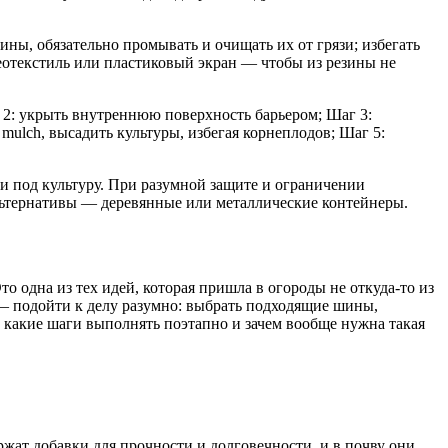
ы, обязательно промывать и очищать их от грязи; избегать
еотекстиль или пластиковый экран — чтобы из резины не
 2: укрыть внутреннюю поверхность барьером; Шаг 3:
mulch, высадить культуры, избегая корнеплодов; Шаг 5:
ки под культуру. При разумной защите и ограничении
льтернативы — деревянные или металлические контейнеры.
 одна из тех идей, которая пришла в огороды не откуда-то из
 — подойти к делу разумно: выбрать подходящие шины,
, какие шаги выполнять поэтапно и зачем вообще нужна такая
жат добавки для прочности и долговечности, и в почву они