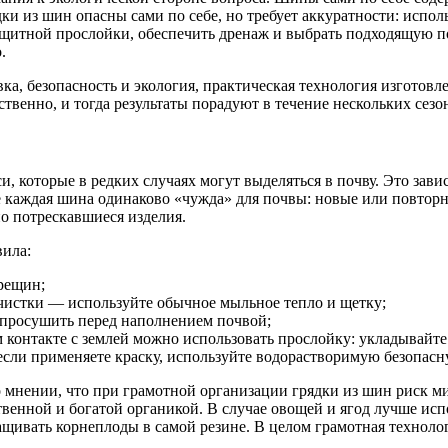
дки из шин опасны сами по себе, но требует аккуратности: испо
ащитной прослойки, обеспечить дренаж и выбрать подходящую п
.
, безопасность и экология, практическая технология изготовле
твенно, и тогда результаты порадуют в течение нескольких сезо
 которые в редких случаях могут выделяться в почву. Это завис
е каждая шина одинаково «чужда» для почвы: новые или повторн
о потрескавшиеся изделия.
вила:
рещин;
чистки — используйте обычное мыльное тепло и щетку;
просушить перед наполнением почвой;
 контакте с землей можно использовать прослойку: укладывайт
если применяете краску, используйте водорастворимую безопасн
во мнении, что при грамотной организации грядки из шин риск м
твенной и богатой органикой. В случае овощей и ягод лучше ис
ащивать корнеплоды в самой резине. В целом грамотная техноло