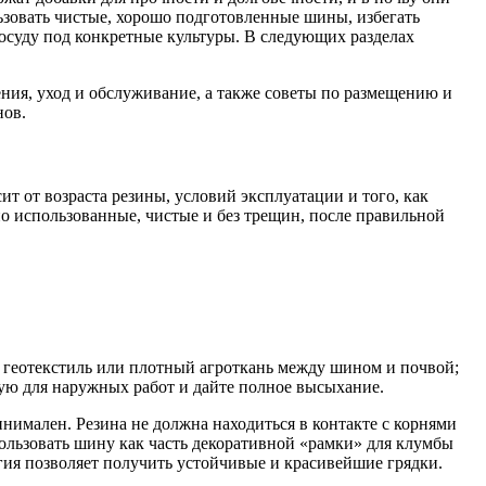
льзовать чистые, хорошо подготовленные шины, избегать
осуду под конкретные культуры. В следующих разделах
ния, уход и обслуживание, а также советы по размещению и
нов.
ит от возраста резины, условий эксплуатации и того, как
о использованные, чистые и без трещин, после правильной
е геотекстиль или плотный агроткань между шином и почвой;
ую для наружных работ и дайте полное высыхание.
инимален. Резина не должна находиться в контакте с корнями
пользовать шину как часть декоративной «рамки» для клумбы
гия позволяет получить устойчивые и красивейшие грядки.