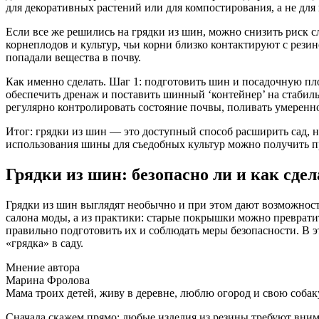
для декоративных растений или для компостирования, а не дл
Если все же решились на грядки из шин, можно снизить риск 
корнеплодов и культур, чьи корни близко контактируют с рез
попадали вещества в почву.
Как именно сделать. Шаг 1: подготовить шин и посадочную пл
обеспечить дренаж и поставить шинный ‘контейнер’ на стабиль
регулярно контролировать состояние почвы, поливать умеренно 
Итог: грядки из шин — это доступный способ расширить сад, н
использования шины для съедобных культур можно получить п
Грядки из шин: безопасно ли и как сдел
Грядки из шин выглядят необычно и при этом дают возможность
салона моды, а из практики: старые покрышки можно преврати
правильно подготовить их и соблюдать меры безопасности. В э
«грядка» в саду.
Мнение автора
Марина Фролова
Мама троих детей, живу в деревне, люблю огород и свою собак
Сначала скажем прямо: любые изделия из резины требуют внима