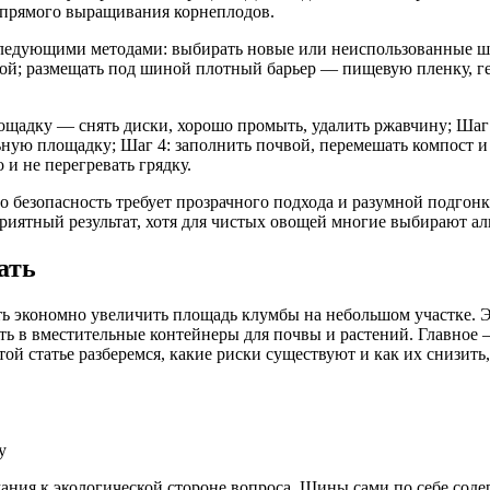
я прямого выращивания корнеплодов.
следующими методами: выбирать новые или неиспользованные шин
иной; размещать под шиной плотный барьер — пищевую пленку, г
ощадку — снять диски, хорошо промыть, удалить ржавчину; Шаг
ную площадку; Шаг 4: заполнить почвой, перемешать компост и 
и не перегревать грядку.
о безопасность требует прозрачного подхода и разумной подгон
риятный результат, хотя для чистых овощей многие выбирают а
ать
 экономно увеличить площадь клумбы на небольшом участке. Это
ть в вместительные контейнеры для почвы и растений. Главное
той статье разберемся, какие риски существуют и как их снизить
у
ния к экологической стороне вопроса. Шины сами по себе содер