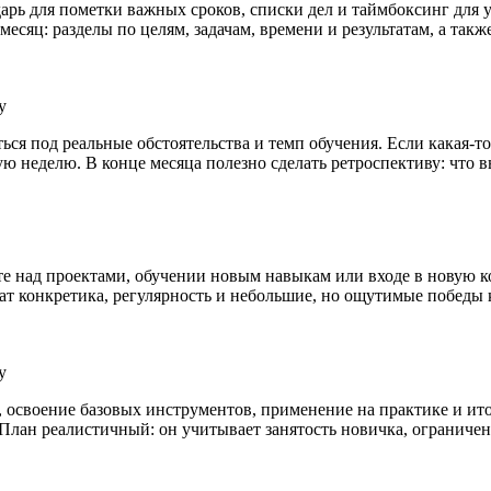
рь для пометки важных сроков, списки дел и таймбоксинг для у
есяц: разделы по целям, задачам, времени и результатам, а такж
у
ься под реальные обстоятельства и темп обучения. Если какая‑т
 неделю. В конце месяца полезно сделать ретроспективу: что вы
аботе над проектами, обучении новым навыкам или входе в новую
жат конкретика, регулярность и небольшие, но ощутимые победы
у
у, освоение базовых инструментов, применение на практике и и
 План реалистичный: он учитывает занятость новичка, ограниче