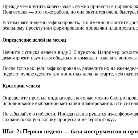
Прежде чем крутить колесо задач, нужно привести в порядок о
Подготовка — это тоже работа, но она окупится очень быстро,
В этом шаге полезно зафиксировать, что именно вы хотите дос
реальному проекту или формирование привычки планировать д
Определение целей на месяц
Начните с списка целей в виде 3–5 пунктов. Например: освоить
демо-проект, научиться общаться в команде и задавать вопросы
После того как цели зафиксированы, разделите их на еженедел
неделю: лучше сделать три понятных дела на старте, чем пытат
Критерии успеха
Определите простые индикаторы, которые можно быстро провер
использование выбранной методики планирования. Эти сигналы 
Не забывайте о гибкости. Иногда планы рушатся из-за форс-ма
сохранить общую логику процесса и не терять фокус.
Шаг 2: Первая неделя — база инструментов и пр