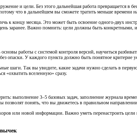
кружение и цели. Без этого дальнейшая работа превращается в б
 потому что в дальнейшем вы сможете тратить меньше времени на
тичь к концу месяца. Это может быть освоение одного-двух инс
ень заранее. Важно помнить: цели должны быть конкретными, 
 основы работы с системой контроля версий, научиться разбиват
 без опаски. У каждого пункта должно быть понятное критерие у
ьные шаги. Так вы увидите, какие задачи нужно сделать в перву
ься «охватить вселенную» сразу.
ить: выполнение 3–5 базовых задач, заполнение журнала времен
позволят понять, что вы движетесь в правильном направлении, и 
жоров или новой информации. Важно уметь перенастроить цели н
ивычек