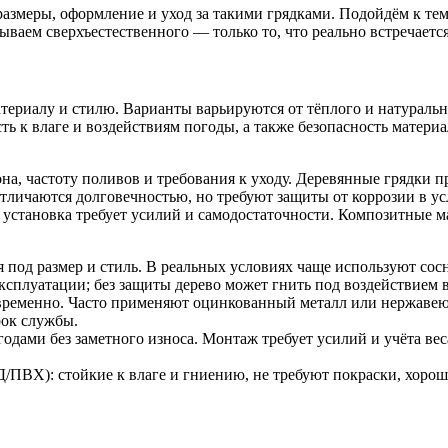
азмеры, оформление и уход за такими грядками. Подойдём к те
ваем сверхъестественного — только то, что реально встречается 
ериалу и стилю. Варианты варьируются от тёплого и натурально
 к влаге и воздействиям погоды, а также безопасность материал
на, частоту поливов и требования к уходу. Деревянные грядки п
отличаются долговечностью, но требуют защиты от коррозии в 
 установка требует усилий и самодостаточности. Композитные 
ся под размер и стиль. В реальных условиях чаще используют сос
ксплуатации; без защиты дерево может гнить под воздействием 
временно. Часто применяют оцинкованный металл или нержавеющ
рок службы.
одами без заметного износа. Монтаж требует усилий и учёта вес
ПВХ): стойкие к влаге и гниению, не требуют покраски, хорош