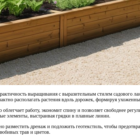
практичность выращивания с выразительным стилем садового ла
пактно располагать растения вдоль дорожек, формируя ухоженны
что облегчает работу, экономит спину и позволяет свободнее ре
ёные элементы, выстраивая грядки в плавные линии.
о разместить дренаж и подложить геотекстиль, чтобы предотвр
любивых трав и цветов.