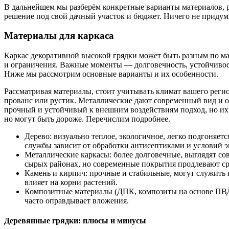
В дальнейшем мы разберём конкретные варианты материалов, р
решение под свой дачный участок и бюджет. Ничего не придумы
Материалы для каркаса
Каркас декоративной высокой грядки может быть разным по мат
и ограничения. Важные моменты — долговечность, устойчивость
Ниже мы рассмотрим основные варианты и их особенности.
Рассматривая материалы, стоит учитывать климат вашего регио
прованс или рустик. Металлические дают современный вид и 
прочный и устойчивый к внешним воздействиям подход, но их
но могут быть дороже. Перечислим подробнее.
Дерево: визуально теплое, экологичное, легко подгоняет
службы зависит от обработки антисептиками и условий э
Металлические каркасы: более долговечные, выглядят со
сырых районах, но современные покрытия продлевают с
Камень и кирпич: прочные и стабильные, могут служить г
влияет на корни растений.
Композитные материалы (ДПК, композиты на основе ПВД/
часто оправдывает вложения.
Деревянные грядки: плюсы и минусы