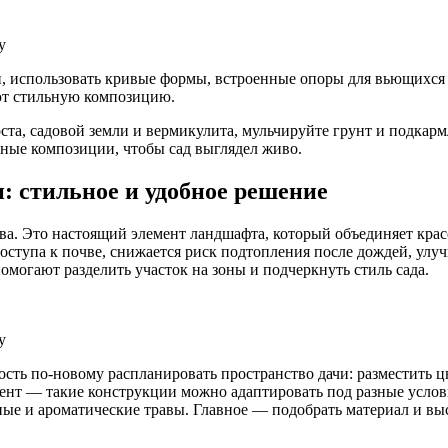
у
и, использовать кривые формы, встроенные опоры для вьющихся 
ают стильную композицию.
ста, садовой земли и вермикулита, мульчируйте грунт и подкарм
ьные композиции, чтобы сад выглядел живо.
: стильное и удобное решение
а. Это настоящий элемент ландшафта, который объединяет красот
оступа к почве, снижается риск подтопления после дождей, улу
омогают разделить участок на зоны и подчеркнуть стиль сада.
у
ть по‑новому распланировать пространство дачи: разместить цве
нт — такие конструкции можно адаптировать под разные условия:
ые и ароматические травы. Главное — подобрать материал и высо