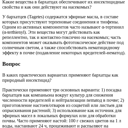
Какие вещества в бархатцах обеспечивают их инсектицидные
свойства и как они действуют на насекомых?
У бархатцев (Tagetes) содержатся эфирные масла, в составе
которых присутствуют терпеновые соединения и тиофены.
Одним из активных компонентов часто называют α-тертинил
(α-terthienyl). Эти вещества могут действовать как
репеллентно, так и контактно-токсично на насекомых; часть
компонентов может оказывать фототоксическое действие под
солнечным светом, а также способствовать нематицидному
эффекту в почве (подавление некоторых вредителей-нематод).
Вопрос
В каких практических вариантах применяют бархатцы как
природный инсектицид?
Практически применяют три основных варианта: 1) посадка
бархатцев как компаньона вокруг культур для снижения
численности вредителей и нейтрализации nematод в почве; 2)
приготовление настоев/отваров из соцветий или листьев для
опрыскивания растений; 3) использование как источник для
эфирных масел в локальных формулах или для обработки
почвы. Часто применяют настой: 100 г свежих цветов на 1 л
воды, настаивают 24 ч, процеживают и распыляют на