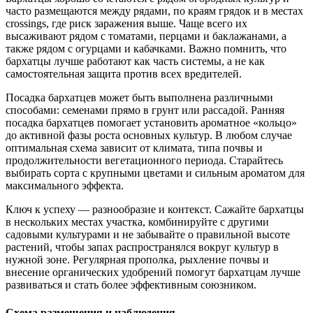
часто размещаются между рядами, по краям грядок и в местах
crossings, где риск заражения выше. Чаще всего их
высаживают рядом с томатами, перцами и баклажанами, а
также рядом с огурцами и кабачками. Важно помнить, что
бархатцы лучше работают как часть системы, а не как
самостоятельная защита против всех вредителей.
Посадка бархатцев может быть выполнена различными
способами: семенами прямо в грунт или рассадой. Ранняя
посадка бархатцев помогает установить ароматное «кольцо»
до активной фазы роста основных культур. В любом случае
оптимальная схема зависит от климата, типа почвы и
продолжительности вегетационного периода. Старайтесь
выбирать сорта с крупными цветами и сильным ароматом для
максимального эффекта.
Ключ к успеху — разнообразие и контекст. Сажайте бархатцы
в нескольких местах участка, комбинируйте с другими
садовыми культурами и не забывайте о правильной высоте
растений, чтобы запах распространялся вокруг культур в
нужной зоне. Регулярная прополка, рыхление почвы и
внесение органических удобрений помогут бархатцам лучше
развиваться и стать более эффективным союзником.
Схема размещения и наблюдения