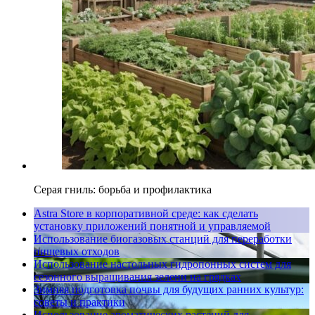
Серая гниль: борьба и профилактика
Astra Store в корпоративной среде: как сделать
установку приложений понятной и управляемой
Использование биогазовых станций для переработки
пищевых отходов
Использование настольных гидропонных систем для
сезонного выращивания зелени на грядках
Зимняя подготовка почвы для будущих ранних культур:
советы и практики
Использование ароматических растений для