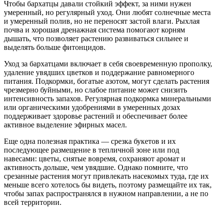
Чтобы бархатцы давали стойкий эффект, за ними нужен
умеренный, но регулярный уход. Они любят солнечные места
и умеренный полив, но не переносят застой влаги. Рыхлая
почва и хорошая дренажная система помогают корням
дышать, что позволяет растению развиваться сильнее и
выделять больше фитонцидов.
Уход за бархатцами включает в себя своевременную прополку,
удаление увядших цветков и поддержание равномерного
питания. Подкормки, богатые азотом, могут сделать растения
чрезмерно буйными, но слабое питание может снизить
интенсивность запахов. Регулярная подкормка минеральными
или органическими удобрениями в умеренных дозах
поддерживает здоровье растений и обеспечивает более
активное выделение эфирных масел.
Еще одна полезная практика — срезка букетов и их
последующее размещение в тепличной зоне или под
навесами: цветы, снятые вовремя, сохраняют аромат и
активность дольше, чем увядшие. Однако помните, что
срезанные растения могут привлекать насекомых туда, где их
меньше всего хотелось бы видеть, поэтому размещайте их так,
чтобы запах распространялся в нужном направлении, а не по
всей территории.