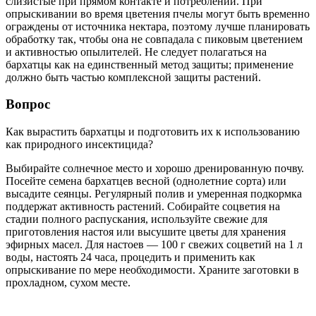
слизистые при прямом контакте и потреблении. При
опрыскивании во время цветения пчелы могут быть временно
ограждены от источника нектара, поэтому лучше планировать
обработку так, чтобы она не совпадала с пиковым цветением
и активностью опылителей. Не следует полагаться на
бархатцы как на единственный метод защиты; применение
должно быть частью комплексной защиты растений.
Вопрос
Как вырастить бархатцы и подготовить их к использованию
как природного инсектицида?
Выбирайте солнечное место и хорошо дренированную почву.
Посейте семена бархатцев весной (однолетние сорта) или
высадите сеянцы. Регулярный полив и умеренная подкормка
поддержат активность растений. Собирайте соцветия на
стадии полного распускания, используйте свежие для
приготовления настоя или высушите цветы для хранения
эфирных масел. Для настоев — 100 г свежих соцветий на 1 л
воды, настоять 24 часа, процедить и применить как
опрыскивание по мере необходимости. Храните заготовки в
прохладном, сухом месте.