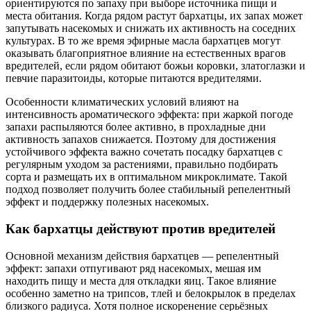
ориентируются по запаху при выборе источника пищи и
места обитания. Когда рядом растут бархатцы, их запах может
запутывать насекомых и снижать их активность на соседних
культурах. В то же время эфирные масла бархатцев могут
оказывать благоприятное влияние на естественных врагов
вредителей, если рядом обитают божьи коровки, златоглазки и
певчие паразитоиды, которые питаются вредителями.
Особенности климатических условий влияют на
интенсивность ароматического эффекта: при жаркой погоде
запахи распыляются более активно, в прохладные дни
активность запахов снижается. Поэтому для достижения
устойчивого эффекта важно сочетать посадку бархатцев с
регулярным уходом за растениями, правильно подбирать
сорта и размещать их в оптимальном микроклимате. Такой
подход позволяет получить более стабильный репелентный
эффект и поддержку полезных насекомых.
Как бархатцы действуют против вредителей
Основной механизм действия бархатцев — репелентный
эффект: запахи отпугивают ряд насекомых, мешая им
находить пищу и места для откладки яиц. Такое влияние
особенно заметно на трипсов, тлей и белокрылок в пределах
близкого радиуса. Хотя полное искоренение серьёзных