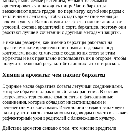
запахи, выделяемые растением, мешают насекомым
ориентироваться и находить пищу. Часто бархатцы
высаживают вдоль грядок, по периметру клумб или рядом с
тепличными лентами, чтобы создать ароматное «кольцо»
вокруг культур. Важно помнить: эффект сильно зависит от
условий, состава вредителей и сорта бархатцев, поэтому они
работают лучше в сочетании с другими методами защиты.
Ниже мы разберём, как именно бархатцы работают на
практике: какие вредители они помогают держать под
контролем, какие химические соединения стоят за этим
эффектом и как правильно использовать их в огороде, чтобы
получить реальный результат без лишних затрат и рисков.
Химия и ароматы: чем пахнет бархатец
Эфирные масла бархатцев богаты летучими соединениями,
которые образуют характерный запах растения. В составе
встречаются терпеновые компоненты и фитоактивные
соединения, которые обладают инсектицидными и
репелентными свойствами. Именно они создают запаховую
палитру, которая знакома многим садоводам и часто вызывает
рефлекторный уход вредителей с близлежащих культур.
Действие ароматов связано с тем, что многие вредители