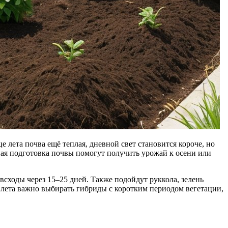
 лета почва ещё теплая, дневной свет становится короче, но
ная подготовка почвы помогут получить урожай к осени или
всходы через 15–25 дней. Также подойдут руккола, зелень
е лета важно выбирать гибриды с коротким периодом вегетации,