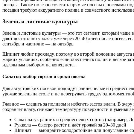
погоды. Также полезно сочетать прямые посевы с посевами под
посадки требуют аккуратного полива и совместного использова
Зелень и листовые культуры
Зелень и листовые культуры — это тот сегмент, который чаще в
дают достаточно урожая уже через 20–40 дней после посева, ес
сентябрь и частично — на октябрь.
Шпинат любит прохладу, поэтому во второй половине августа в
жарких условиях, особенно если обеспечить полив и лёгкое зат
идеальным выбором на конец лета.
Салаты: выбор сортов и сроки посева
Для августовских посевов подойдут раннеспелые и среднеспелы
урожае зелень на столе и не перегружать грядку одномоментно
Главное — следить за поливом и избегать застоя влаги. В жару
сохраняет влагу, снижает температуру поверхности и уменьшает
Салат латук ранних и среднеспелых сортов (например, Ло
Руккола — быстро растёт и даёт урожай за 20–30 дней
Шпинат — выбирайте холодостойкие или полугладкие сорт