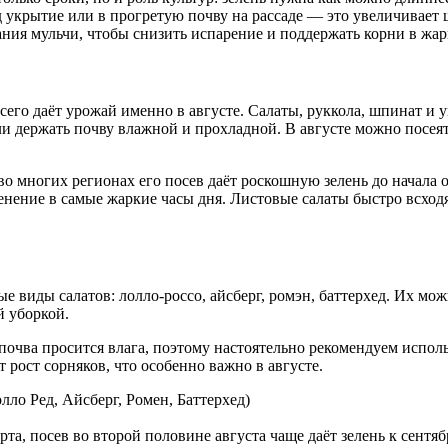
 укрытие или в прогретую почву на рассаде — это увеличивает 
ния мульчи, чтобы снизить испарение и поддержать корни в жар
сего даёт урожай именно в августе. Салаты, руккола, шпинат и 
ли держать почву влажной и прохладной. В августе можно посеят
о многих регионах его посев даёт роскошную зелень до начала о
енение в самые жаркие часы дня. Листовые салаты быстро всходя
е виды салатов: лолло-россо, айсберг, ромэн, баттерхед. Их мо
й уборкой.
 почва просится влага, поэтому настоятельно рекомендуем испол
 рост сорняков, что особенно важно в августе.
лло Ред, Айсберг, Ромен, Баттерхед)
а, посев во второй половине августа чаще даёт зелень к сентя