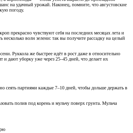
шанс на удачный урожай. Наконец, помните, что августовские
кую погоду.
укроп прекрасно чувствуют себя на последних месяцах лета и
ь несколько волн зелени: так вы получите рассадку на целый
сени. Руккола же быстрее идёт в рост даже в относительно
т и дают уборку уже через 25–45 дней, что делает их
жно сеять партиями каждые 7–10 дней, чтобы дольше держать в
ьзовать полив под корень и мульчу поверх грунта. Мульча
брю