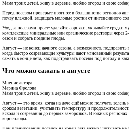
Мама троих детей, живу в деревне, люблю огород и свою собак
Перед посевом проверьте прогноз: в большинстве регионов авгу
почву влажной, защищать молодые ростки от интенсивного сол
Уход за посевами прост: удаляйте сорняки, укрывайте грядки 
комплексные минеральные или органические растворы через 2–
сезон и собрать поздние плоды.
Август — не конец дачного сезона, а возможность подправить г
когда быстро созревающие культуры дают мгновенный результат
сажать в конце лета, как подстраивать посевы под погоду и к
Что можно сажать в августе
Мнение автора
Марина Фролова
Мама троих детей, живу в деревне, люблю огород и свою собак
Август — это время, когда на даче ещё можно получать зелень
сроком вегетации, учитывать температуру и продолжительность
всхода и созревания до первых заморозков. В южных региона
корнеплоды.
При планировании посадок на конец лета важно учитывать не т