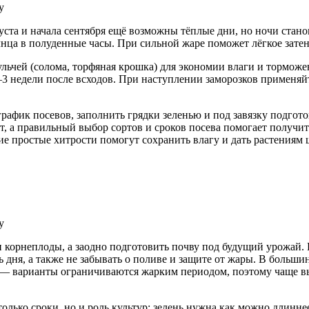
у
ста и начала сентября ещё возможны тёплые дни, но ночи станов
нца в полуденные часы. При сильной жаре поможет лёгкое затен
мульчей (солома, торфяная крошка) для экономии влаги и тормож
3 недели после всходов. При наступлении заморозков применяйт
рафик посевов, заполнить грядки зеленью и под завязку подготови
, а правильный выбор сортов и сроков посева помогает получит
акие простые хитрости помогут сохранить влагу и дать растения
у
 и корнеплоды, а заодно подготовить почву под будущий урожай
 дня, а также не забывать о поливе и защите от жары. В больши
х — варианты ограничиваются жарким периодом, поэтому чаще 
олько сроки, но и роль культур: зелень нужна как можно длинн