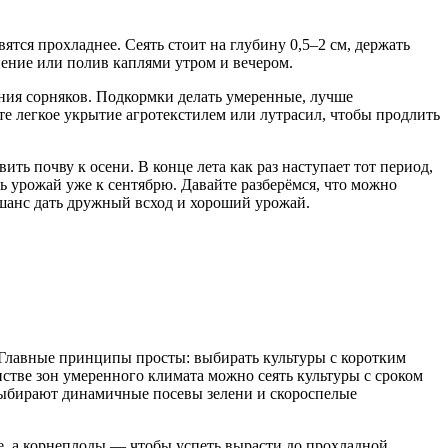
ятся прохладнее. Сеять стоит на глубину 0,5–2 см, держать
ение или полив каплями утром и вечером.
ения сорняков. Подкормки делать умеренные, лучше
е легкое укрытие агротекстилем или лутрасил, чтобы продлить
ть почву к осени. В конце лета как раз наступает тот период,
ь урожай уже к сентябрю. Давайте разберёмся, что можно
м шанс дать дружный всход и хороший урожай.
. Главные принципы просты: выбирать культуры с коротким
нстве зон умеренного климата можно сеять культуры с сроком
выбирают динамичные посевы зелени и скороспелые
ее, а корнеплоды — чтобы успеть вырасти до прохладной