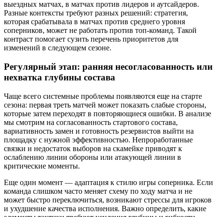
выездных матчах, в матчах против лидеров и аутсайдеров.
Разные контексты требуют разных решений: стратегия,
которая срабатывала в матчах против среднего уровня
соперников, может не работать против топ-команд. Такой
контраст помогает сузить перечень приоритетов для
изменений в следующем сезоне.
Регулярный этап: ранняя несогласованность или
нехватка глубины состава
Чаще всего системные проблемы появляются еще на старте
сезона: первая треть матчей может показать слабые стороны,
которые затем переходят в повторяющиеся ошибки. В анализе
мы смотрим на согласованность стартового состава,
вариативность замен и готовность резервистов выйти на
площадку с нужной эффективностью. Непроработанные
связки и недостаток выборов на скамейке приводят к
ослаблению линии обороны или атакующей линии в
критические моменты.
Еще один момент — адаптация к стилю игры соперника. Если
команда слишком часто меняет схему по ходу матча и не
может быстро переключиться, возникают стрессы для игроков
и ухудшение качества исполнения. Важно определить, какие