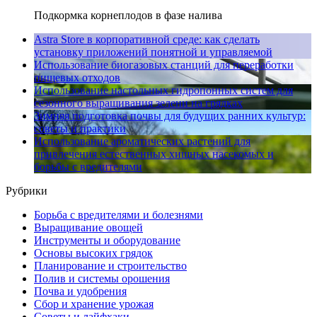
Подкормка корнеплодов в фазе налива
Astra Store в корпоративной среде: как сделать
установку приложений понятной и управляемой
Использование биогазовых станций для переработки
пищевых отходов
Использование настольных гидропонных систем для
сезонного выращивания зелени на грядках
Зимняя подготовка почвы для будущих ранних культур:
советы и практики
Использование ароматических растений для
привлечения естественных хищных насекомых и
борьбы с вредителями
Рубрики
Борьба с вредителями и болезнями
Выращивание овощей
Инструменты и оборудование
Основы высоких грядок
Планирование и строительство
Полив и системы орошения
Почва и удобрения
Сбор и хранение урожая
Советы и лайфхаки