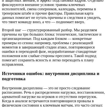
и защитных звеньев, и эффект подстановки кадров. Отдельно
фиксируются внешние условия: травмы ключевых
исполнителей, смена соперников, календарь, перемены в
тренерском штабе и прочие факторы. Правильная карта
данных помогает не путать причины и следствия и увидеть,
что тянет команду вниз, а что — поднимает вверх.
Второй шаг — структурированный разбор. Мы разделяем
причины на три больших блока: технические, тактические и
организационные. Под каждым блоком — конкретные
примеры из сезона: например, проблемы с реализацией
моментов в завершающей стадии атаки, повторяющиеся
ошибки в переходной фазе, недоработанные стандартные
положения или слабые стороны прессинга. Такой подход
помогает сохранить ясность и легко переходить к плану
исправления.
Источники ошибок: внутренняя дисциплина и
подготовка
Внутренняя дисциплина — это не просто следование
расписанию. Речь о распределении нагрузки, восстановлении,
адекватной нагрузке на игроков и отсутствии перегрузок.
Когда в анализе встречаются повторяющиеся провалы в
физическом состоянии к ключевым матчам, это часто сигнал: