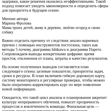
задержки, какие решения оказались неэффективными. Такой
подход помогает увидеть закономерности и определить сферы
для приоритета в будущем сезоне.
Мнение автора
Марина Фролова
Мама троих детей, живу в деревне, люблю огород и свою
собаку
Важно отделить причину от следствия: анализ корневых
причин с помощью инструментов постсезона, таких как
методы 5 почему, диаграмма Ishikawa и диаграмма Парето.
Сопровождаем выводы конкретными цифрами: время
простоя, отклонения от плана, затраты и качество результатов.
На основе полученных выводов составляется план
следующего сезона: целевые показатели, приоритеты задач,
сроки и ресурсы. В план включаем гибкую дорожную карту,
систему мониторинга и регулярные проверки, чтобы можно
было оперативно корректировать курс по мере появления
новой информации.
Ожидается, что такой цикл анализа и планирования закрепит
культуру непрерывного обучения, повысит прозрачность
процессов и вовлеченность команды. Финальная цель —
снизить число повторяющихся ошибок, увеличить