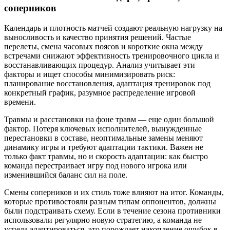
соперников
Календарь и плотность матчей создают реальную нагрузку на
выносливость и качество принятия решений. Частые
перелеты, смена часовых поясов и короткие окна между
встречами снижают эффективность тренировочного цикла и
восстанавливающих процедур. Анализ учитывает эти
факторы и ищет способы минимизировать риск:
планирование восстановления, адаптация тренировок под
конкретный график, разумное распределение игровой
времени.
Травмы и расстановки на фоне травм — еще один большой
фактор. Потеря ключевых исполнителей, вынужденные
перестановки в составе, неоптимальные замены меняют
динамику игры и требуют адаптации тактики. Важен не
только факт травмы, но и скорость адаптации: как быстро
команда перестраивает игру под нового игрока или
изменившийся баланс сил на поле.
Смены соперников и их стиль тоже влияют на итог. Команды,
которые противостояли разным типам оппонентов, должны
были подстраивать схему. Если в течение сезона противники
использовали регулярно новую стратегию, а команда не
успела адаптироваться, это порождает накопление ошибок в